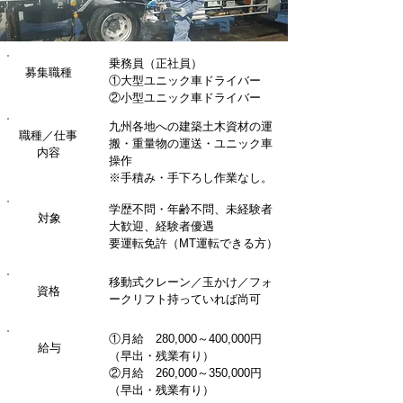
乗務員（正社員）
募集職種
①大型ユニック車ドライバー
​②小型ユニック車ドライバー
九州各地への建築土木資材の運
職種／仕事
搬・重量物の運送・ユニック車
内容
操作
​※手積み・手下ろし作業なし。
学歴不問・年齢不問、未経験者
対象
大歓迎、経験者優遇
要運転免許（MT運転できる方）
移動式クレーン／玉かけ／フォ
資格
ークリフト持っていれば尚可
①月給 280,000～400,000円
給与
（早出・残業有り）
②月給 260,000～350,000円
（早出・残業有り）