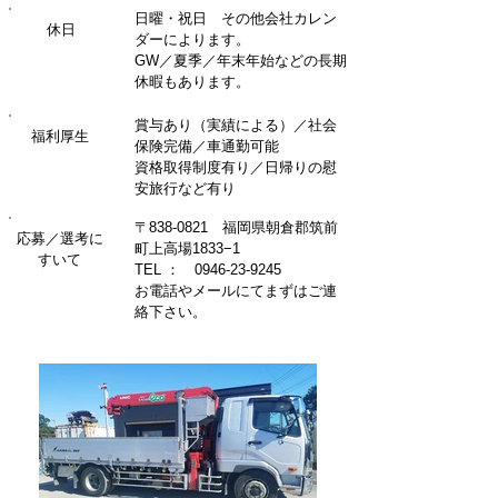
日曜・祝日 その他会社カレン
休日
ダーによります。
GW／夏季／年末年始などの長期
休暇もあります。
賞与あり（実績による）／
社会
福利厚生
保険完備／車通勤可能
資格取得制度有り／​日帰りの慰
安旅行など有り
〒838-0821​ 福岡県朝倉郡筑前
​応募／選考に
町上高場1833−1
すいて
TEL ：
0946-23-9245
お電話やメールにてまずはご連
絡下さい。